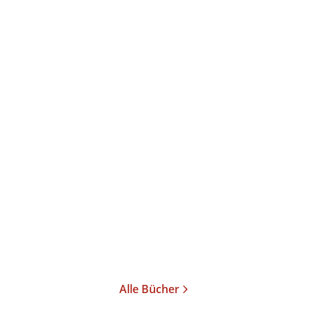
Uwe Kolbe
Gegenreden
Gebundene Ausgabe
18,99
€
*
Im Handel kaufen
Merken
Alle Bücher