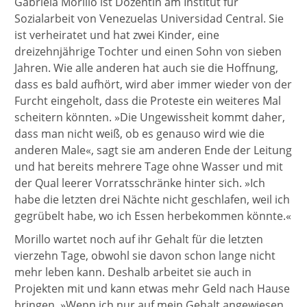
Gabriela Morillo ist Dozentin am Institut für
Sozialarbeit von Venezuelas Universidad Central. Sie
ist verheiratet und hat zwei Kinder, eine
dreizehnjährige Tochter und einen Sohn von sieben
Jahren. Wie alle anderen hat auch sie die Hoffnung,
dass es bald aufhört, wird aber immer wieder von der
Furcht eingeholt, dass die Proteste ein weiteres Mal
scheitern könnten. »Die Ungewissheit kommt daher,
dass man nicht weiß, ob es genauso wird wie die
anderen Male«, sagt sie am anderen Ende der Leitung
und hat bereits mehrere Tage ohne Wasser und mit
der Qual leerer Vorratsschränke hinter sich. »Ich
habe die letzten drei Nächte nicht geschlafen, weil ich
gegrübelt habe, wo ich Essen herbekommen könnte.«
Morillo wartet noch auf ihr Gehalt für die letzten
vierzehn Tage, obwohl sie davon schon lange nicht
mehr leben kann. Deshalb arbeitet sie auch in
Projekten mit und kann etwas mehr Geld nach Hause
bringen. »Wenn ich nur auf mein Gehalt angewiesen