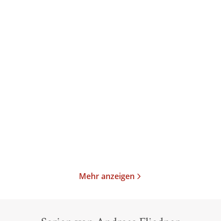
H.P. Lovecraft
Bram Stoker
Leslie Klinger
Cthulhus Ruf. Das
Dracula - Große
Lesebuch
kommentierte Ausgab ...
Paperback
Gebundene Ausgabe
25,00
€
*
78,00
€
*
Merken
Merken
Mehr anzeigen