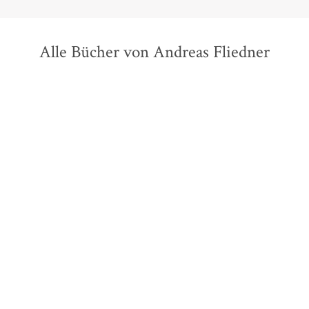
Alle Bücher von Andreas Fliedner
H.P. Lovecraft
Leslie Klinger
H.P. Lovecraft