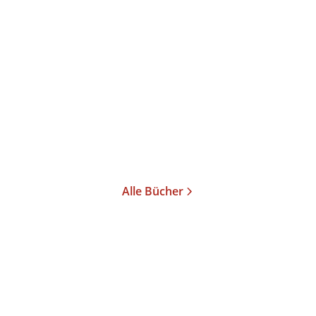
Camille Aubray
Monsieur Picasso und der
Sommer der ...
Taschenbuch
16,00
€
*
Merken
Alle Bücher