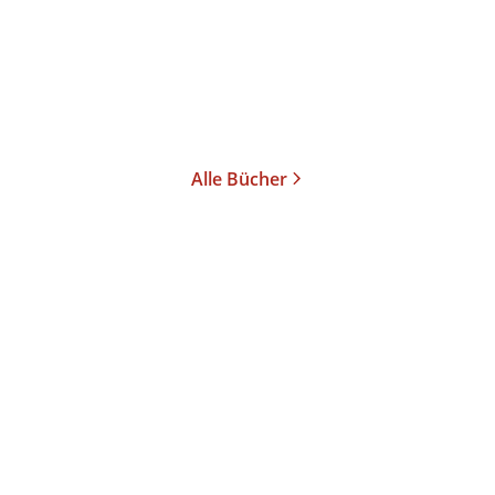
Gebundene Ausgabe
98,00
€
*
Merken
Alle Bücher