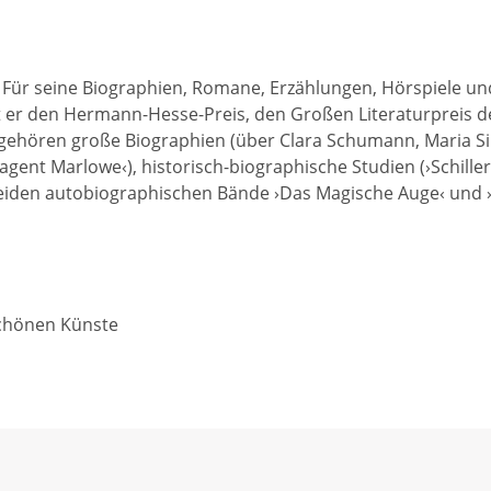
hl. Für seine Biographien, Romane, Erzählungen, Hörspiel
ielt er den Hermann-Hesse-Preis, den Großen Literaturprei
n gehören große Biographien (über Clara Schumann, Maria S
ent Marlowe‹), historisch-biographische Studien (›Schille
ie beiden autobiographischen Bände ›Das Magische Auge‹ und
Schönen Künste