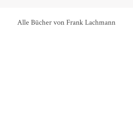
Alle Bücher von Frank Lachmann
BESTSELLER
Sheera Frenkel
Cecilia Kang
Bernard E. Harcourt