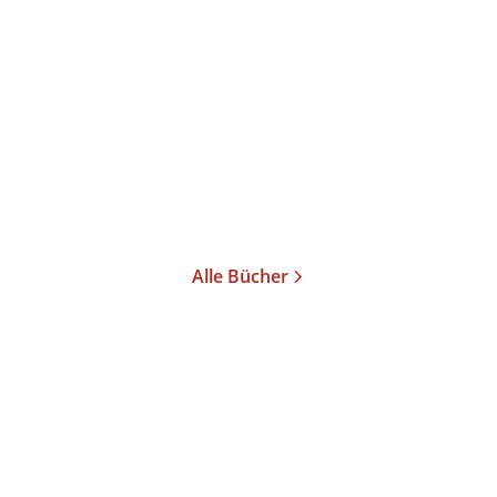
Inside Facebook
Gegenrevolution
Gebundene Ausgabe
Taschenbuch
24,00
€
*
26,00
€
*
Merken
Merken
Alle Bücher