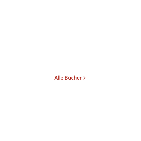
Hornbach
...
Theater Theater 29
E-Book
12,99
€
*
Merken
Alle Bücher