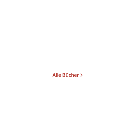
Der galaktische
Topfheiler
Taschenbuch
18,00
€
*
Merken
Alle Bücher