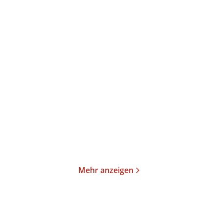
Aischylos
Aischylos
Die Schutzflehenden
Die Orestie
E-Book
E-Book
0,99
€
*
1,99
€
*
Merken
Merken
Mehr anzeigen