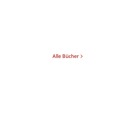
Taschenbuch
17,00
€
*
Merken
Alle Bücher