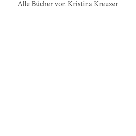
Alle Bücher von Kristina Kreuzer
BESTSELLER
Marieke van der Pol
Brautflug