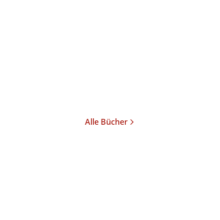
Der Verkäufer in Dir
Taschenbuch
16,00
€
*
Merken
Alle Bücher