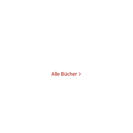
Krise
Gebundene Ausgabe
26,00
€
*
Merken
Alle Bücher