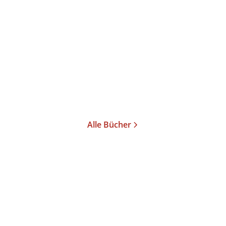
Die ganze nackte
Einmal durch die Hölle
Wahrheit
und zurück
Taschenbuch
Taschenbuch
9,99
€
*
17,00
€
*
Im Handel kaufen
Merken
Merken
Alle Bücher