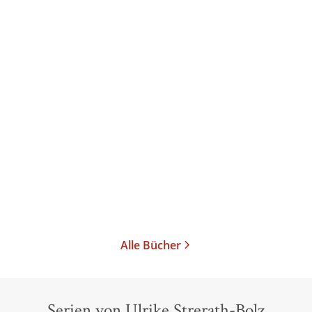
Klaus Böldl
Andreas Vollmer
...
Die Saga von Gísli
Súrsson
E-Book
2,99
€
*
Merken
Alle Bücher
Serien von Ulrike Strerath-Bolz