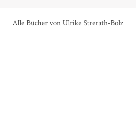
Alle Bücher von Ulrike Strerath-Bolz
Klaus Böldl
Andreas Vollmer
...
Klaus Böldl
Andreas Vollmer
...