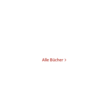
Weit vom Stamm
Gebundene Ausgabe
34,00
€
*
Im Handel kaufen
Merken
Alle Bücher