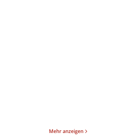
Amy Achterop
Amy Achterop
Die Hausboot-Detektei -
Die Hausboot-Detektei -
Tödliche Bl ...
Tödliche Fa ...
Taschenbuch
Taschenbuch
13,00
€
*
13,00
€
*
Merken
Merken
Mehr anzeigen