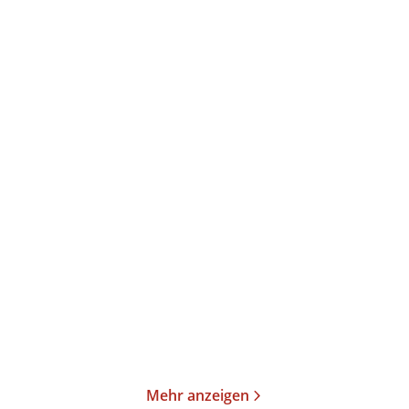
Amy Achterop
Amy Achterop
Die Hausboot-Detektei –
Die Hausboot-Detektei -
Tödlicher G ...
Tödlicher S ...
Taschenbuch
Taschenbuch
12,00
€
*
13,00
€
*
Merken
Merken
Mehr anzeigen