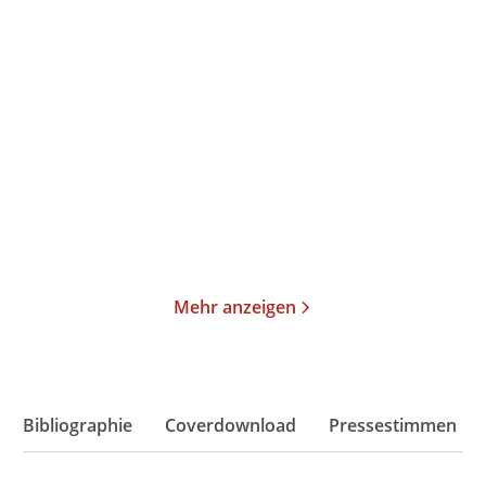
Amy Achterop
Amy Achterop
Die Hausboot-Detektei -
Die Hausboot-Detektei -
Tödlicher G ...
Tödliches F ...
E-Book
Taschenbuch
18,99
€
*
13,00
€
*
Merken
Merken
Mehr anzeigen
Bibliographie
Coverdownload
Pressestimmen