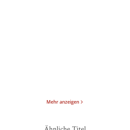
Amy Achterop
Amy Achterop
Die Hausboot-Detektei -
Die Hausboot-Detektei -
Tödliche Bl ...
Tödlicher S ...
Taschenbuch
Taschenbuch
13,00
€
*
13,00
€
*
Merken
Merken
Mehr anzeigen
Ähnliche Titel