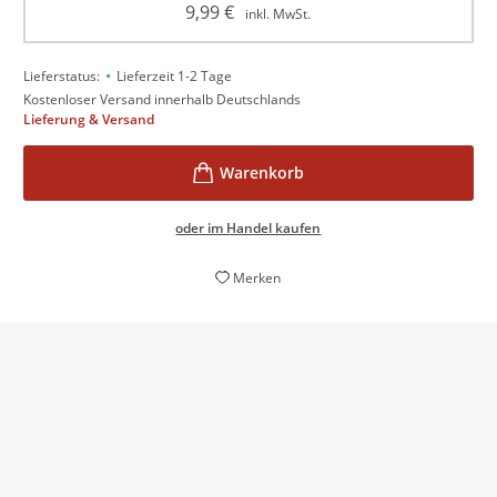
9,99
€
inkl. MwSt.
•
Lieferstatus:
Lieferzeit 1-2 Tage
Kostenloser Versand innerhalb Deutschlands
Lieferung & Versand
oder im Handel kaufen
Merken
Neben jeder Menge Amsterdamer Lokalkolorit und
schrägen, aber liebenswerten Charakteren, bietet die
Krimireihe interessante Fälle und Spannung pur.
Susanne Nowack,