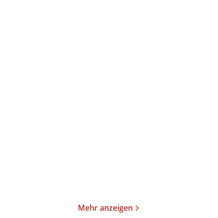
Arno Strobel
Arno Strobel
Der Sarg
Der Trakt
Taschenbuch
Taschenbuch
14,00
€
*
14,00
€
*
Merken
Merken
Mehr anzeigen