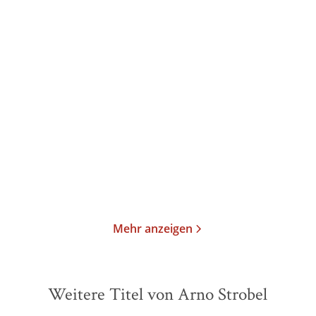
Arno Strobel
Arno Strobel
Die App – Sie kennen
Offline - Du wolltest
dich. Sie wiss ...
nicht erreich ...
Taschenbuch
Taschenbuch
13,00
€
*
13,00
€
*
Merken
Merken
Mehr anzeigen
Weitere Titel von Arno Strobel