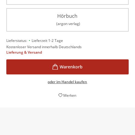
Hörbuch
(argon verlag)
•
Lieferstatus:
Lieferzeit 1-2 Tage
Kostenloser Versand innerhalb Deutschlands
Lieferung & Versand
oder im Handel kaufen
Merken
Arno Strobel ist eine Ikone des deutschen Thrillers -
egal ob mit Einzeltiteln oder seiner ›Mörderfinder‹-