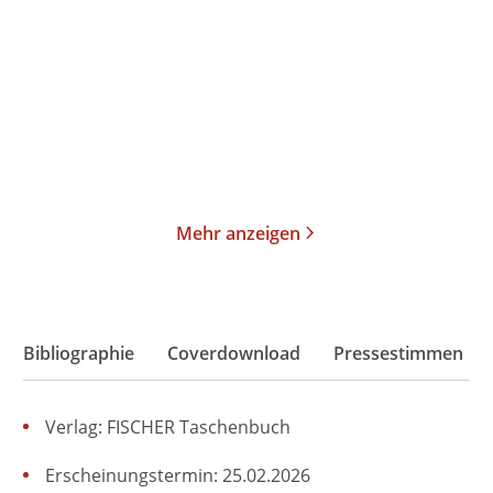
Weihnachtsmannkiller 2
Taschenbuch
Gebundene Ausgabe
14,00
€
*
16,00
€
*
Merken
Merken
Mehr anzeigen
Bibliographie
Coverdownload
Pressestimmen
Verlag: FISCHER Taschenbuch
Erscheinungstermin: 25.02.2026