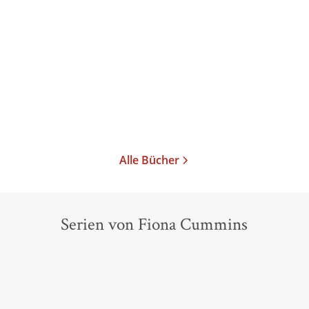
Der Knochensammler -
Der Knochensammler -
Die Rache
Die Ernte
Taschenbuch
Taschenbuch
14,00
€
*
10,99
€
*
Im Handel kaufen
Merken
Merken
Alle Bücher
Serien von Fiona Cummins