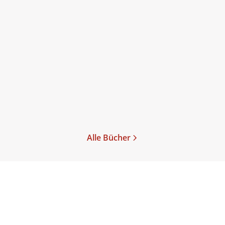
Fiona Cummins
Fiona Cummins
Der Knochensammler -
Der Knochensammler -
Die Ernte
Die Rache
Taschenbuch
Taschenbuch
10,99
€
*
14,00
€
*
Im Handel kaufen
Merken
Merken
Alle Bücher