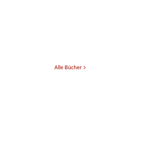
88 Namen
Paperback
16,99
€
*
Merken
Alle Bücher