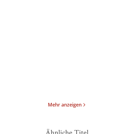
Olivie Blake
Olivie Blake
Gifted and Talented
The Atlas Six
Gebundene Ausgabe
Taschenbuch
26,00
€
*
14,00
€
*
Merken
Merken
Mehr anzeigen
Ähnliche Titel