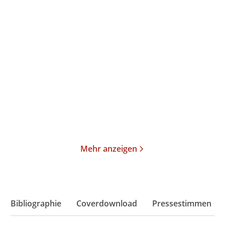
Ernest Cline
Andreas Eschbach
Ready Player One
Perry Rhodan - Das
größte Abenteuer
Paperback
Taschenbuch
18,00
€
*
25,00
€
*
Merken
Merken
Mehr anzeigen
Bibliographie
Coverdownload
Pressestimmen