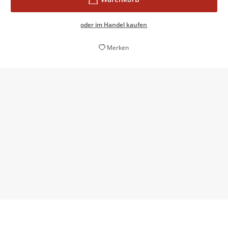
oder im Handel kaufen
Merken
Ruff hat ein humorvolles Buch über Identität und
Onlinekultur geschrieben. [...] ›88 Namen‹ ist witzig,
kurzweilig und elegant komponiert.
Marten Hahn,
Deutschlandfunk Kultur, 08. Dezember 2020