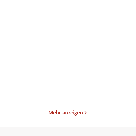
Susanne Fröhlich
Susanne Fröhlich
Verzogen
Feuerprobe
E-Book
Taschenbuch
8,99
€
*
9,99
€
*
Merken
Merken
Mehr anzeigen