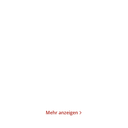
Lucia Barone
Tommy Jaud
Übermorgen schreibe ich
Komm zu nix – Nix
mein Happy ...
erledigt und trot ...
Taschenbuch
Taschenbuch
12,00
€
*
12,00
€
*
Merken
Merken
Mehr anzeigen