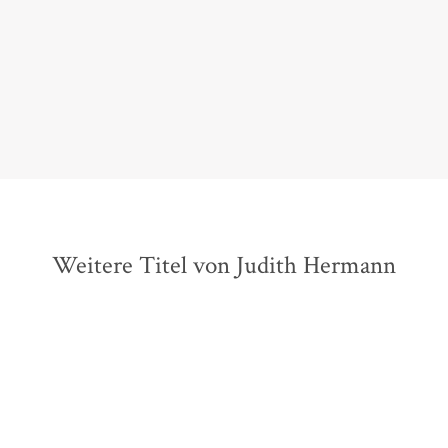
radikalen Neuanfangs.
Richard Kämmerlings,
Die Welt am Sonntag (Nordrhein-Westfalen), 25. April
2021
Weitere Titel von Judith Hermann
BESTSELLER
BESTSELLER