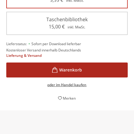
9,99
€
inkl. MwSt.
Taschenbibliothek
15,00
€
inkl. MwSt.
•
Lieferstatus:
Sofort per Download lieferbar
Kostenloser Versand innerhalb Deutschlands
Lieferung & Versand
oder im Handel kaufen
Merken
D
„Daheim“ ist die überzeugende Geschichte eines