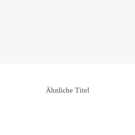
[die] weibliche Antwort auf Stephen King
Oliver Pfohlmann,
WDR3 Lesestoff, 30. Dezember 2025
Ähnliche Titel
NEU
NEU