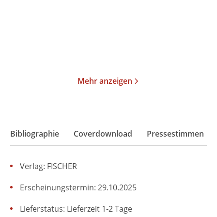
Gebundene Ausgabe
Gebundene Ausgabe
24,00
€
*
26,00
€
*
Merken
Merken
Mehr anzeigen
Bibliographie
Coverdownload
Pressestimmen
Verlag: FISCHER
Erscheinungstermin: 29.10.2025
Lieferstatus: Lieferzeit 1-2 Tage