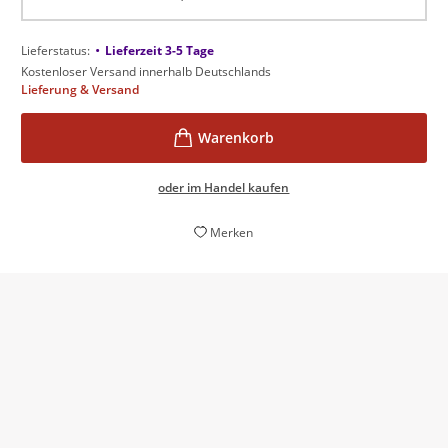
•
Lieferstatus:
Lieferzeit 3-5 Tage
Kostenloser Versand innerhalb Deutschlands
Lieferung & Versand
oder im Handel kaufen
Merken
Sein Buch ist ein engagiertes Plädoyer für mehr
Gelassenheit bei der Erziehung.
Gesundheitstipp, Juli/ August 2015