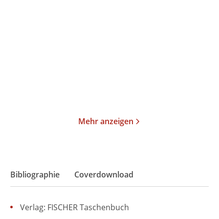
Die Seele des Kindes
Psychosomatik und
Positive Psychoth ...
Taschenbuch
Taschenbuch
27,00
€
*
20,00
€
*
Merken
Merken
Mehr anzeigen
Bibliographie
Coverdownload
Verlag: FISCHER Taschenbuch