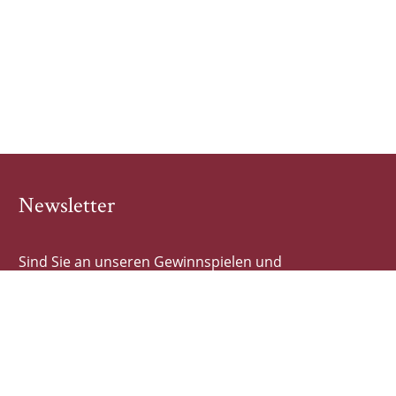
Newsletter
Sind Sie an unseren Gewinnspielen und
Buchhighlights interessiert? Dann tragen Sie sich hier
schnell und einfach ein!
E-Mail-Adresse