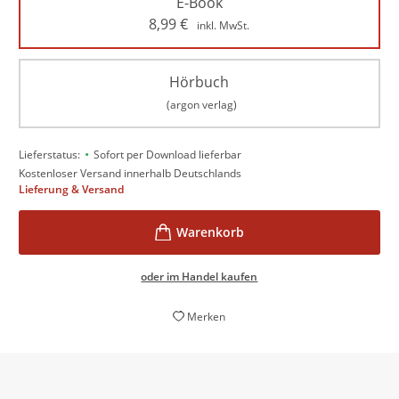
E-Book
8,99
€
inkl. MwSt.
Hörbuch
(argon verlag)
•
Lieferstatus:
Sofort per Download lieferbar
Kostenloser Versand innerhalb Deutschlands
Lieferung & Versand
oder im Handel kaufen
Merken
entwickelt der ruhige, zuweilen fast poetische