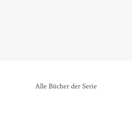
Erzählfluss eine starke Sogwirkung und die detailliert
ausgestaltete Welt […] eine Faszination, die nicht nur
junge Leser fesseln wird.
Wolfgang Niemann,
Südkurier, 27. Februar 2013
Alle Bücher der Serie