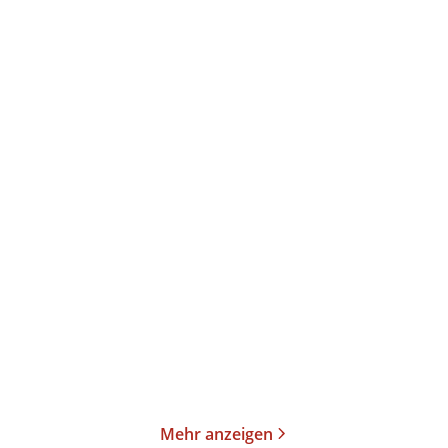
Cecelia Ahern
Moira Young
Perfect – Willst du die
Dustlands - Der
perfekte We ...
Blutmond
E-Book
Taschenbuch
9,99
€
*
9,99
€
*
Im Handel kaufen
Merken
Merken
Mehr anzeigen