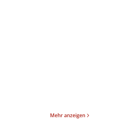
Michi Strausfeld
Julia Voss
Gelbe Schmetterlinge und
Darwins Jim Knopf
die Herren ...
Taschenbuch
Taschenbuch
18,00
€
*
20,00
€
*
Merken
Merken
Mehr anzeigen