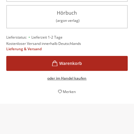
Hörbuch
(argon verlag)
•
Lieferstatus:
Lieferzeit 1-2 Tage
Kostenloser Versand innerhalb Deutschlands
Lieferung & Versand
oder im Handel kaufen
Merken
Ein atemberaubender und visionärer
D
Wirtschaftsthriller rund um die Digitalwährung