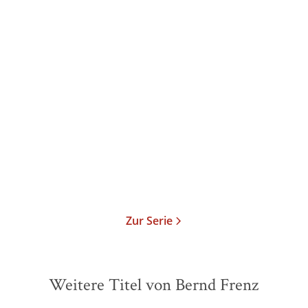
Bernd Frenz
Bernd Frenz
Der Groll der Zwerge
Die Macht der Elfen
Taschenbuch
Taschenbuch
16,00
€
*
10,99
€
*
Im Handel kaufen
Merken
Merken
Zur Serie
Weitere Titel von Bernd Frenz