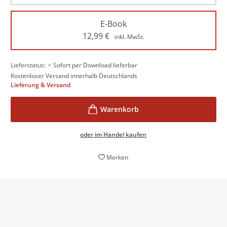
E-Book
12,99
€
inkl. MwSt.
•
Lieferstatus:
Sofort per Download lieferbar
Kostenloser Versand innerhalb Deutschlands
Lieferung & Versand
oder im Handel kaufen
Merken
mitreißend erzählt, mit sprachlichem Schliff und einer