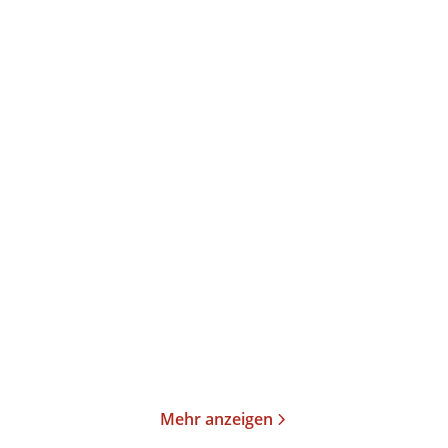
Annika Büsing
Ulrich Peltzer
Magisch
Der verlorene Schlaf
Gebundene Ausgabe
Gebundene Ausgabe
24,00
€
*
26,00
€
*
Merken
Merken
Mehr anzeigen