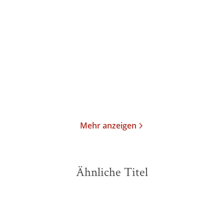
Summer in the City
Dich hatte ich nicht auf
der Gästel ...
Paperback
E-Book
16,00
€
*
9,99
€
*
Merken
Merken
Mehr anzeigen
Ähnliche Titel
NEU