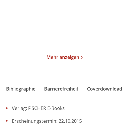
Paperback
Paperback
17,00
€
*
18,00
€
*
Merken
Merken
Mehr anzeigen
Bibliographie
Barrierefreiheit
Coverdownload
Verlag: FISCHER E-Books
Erscheinungstermin: 22.10.2015