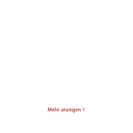
Tinx
Claire Kershaw
Hotter in the Hamptons
Head First
Paperback
Taschenbuch
17,00
€
*
13,00
€
*
Merken
Merken
Mehr anzeigen