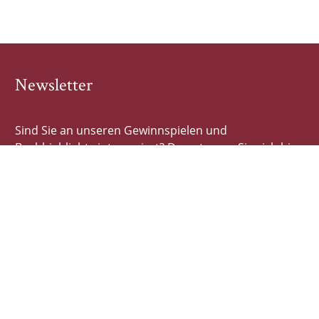
Newsletter
Sind Sie an unseren Gewinnspielen und
Buchhighlights interessiert? Dann tragen Sie sich hier
schnell und einfach ein!
E-Mail-Adresse