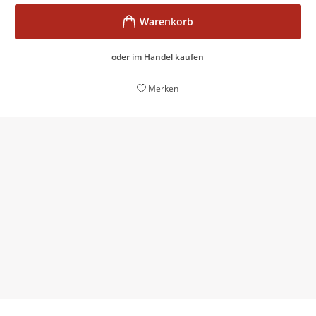
oder im Handel kaufen
Merken
Ein ganz, ganz tolles Buch [...].
Evelyn Röwekamp,
Deutschlandfunk, 02. August 2023