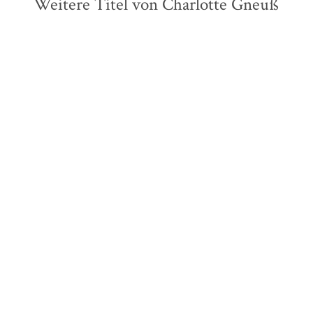
Weitere Titel von Charlotte Gneuß
Lektor*innen des S. Fischer
Verlags
Charlotte Gneuß
Neue Rundschau 2024/4