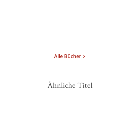
Taschenbuch
17,00
€
*
Merken
Alle Bücher
Ähnliche Titel
NEU
NEU