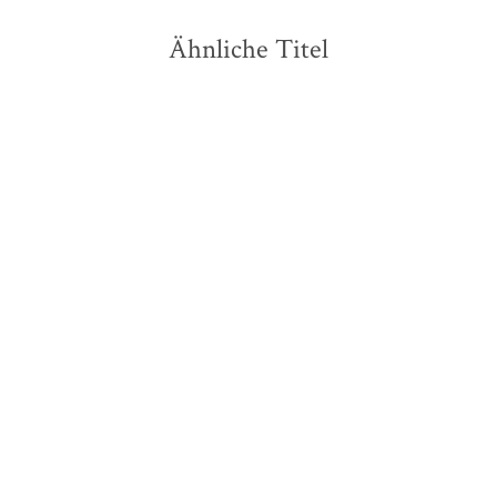
Ähnliche Titel
NEU
NEU
Franziska Jebens
Ulrich Peltzer