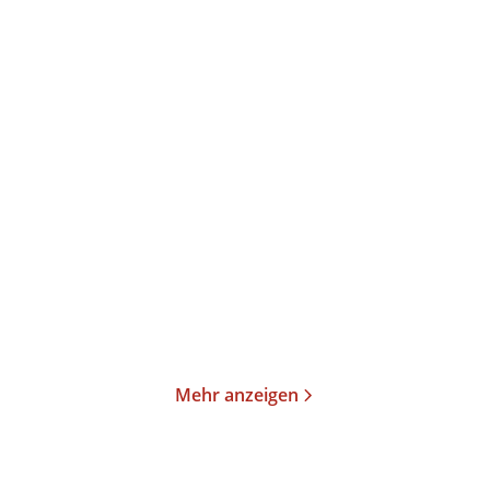
Annika Büsing
Tana French
Magisch
Feuerjagd
Gebundene Ausgabe
Taschenbuch
24,00
€
*
14,00
€
*
Merken
Merken
Mehr anzeigen