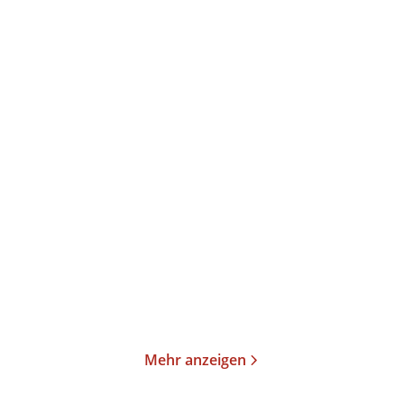
Carlos Ruiz Zafón
Jorge Bucay
Der Friedhof der
Das Notizbuch zum
vergessenen Bücher
Weltbestseller »K ...
Taschenbuch
Taschenbibliothek
14,00
€
*
10,00
€
*
Merken
Merken
Mehr anzeigen