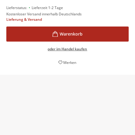
•
Lieferstatus:
Lieferzeit 1-2 Tage
Kostenloser Versand innerhalb Deutschlands
Lieferung & Versand
oder im Handel kaufen
Merken
Wie [die Freundinnen] fühlen, ausbrechen,
E
straucheln und zusammenhalten, ist beste
Unterhaltung.
Myself, 09. April 2025