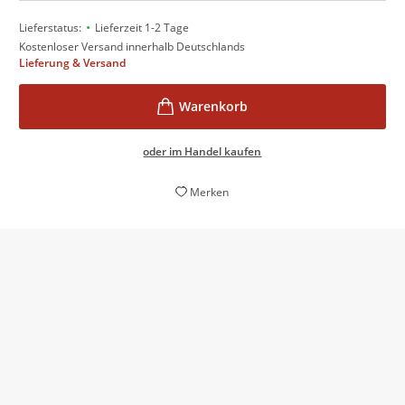
•
Lieferstatus:
Lieferzeit 1-2 Tage
Kostenloser Versand innerhalb Deutschlands
Lieferung & Versand
oder im Handel kaufen
Merken
Mencarelli schreibt mit großer Vorsicht, wie auf
Zehenspitzen […] und so wird das Buch poetisch und
leicht [...].
Elke Heidenreich,
Kölner Stadt-Anzeiger, 03. Dezember 2022