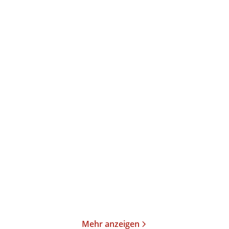
Annika Büsing
Ulrich Peltzer
Magisch
Der verlorene Schlaf
Gebundene Ausgabe
Gebundene Ausgabe
24,00
€
*
26,00
€
*
Merken
Merken
Mehr anzeigen