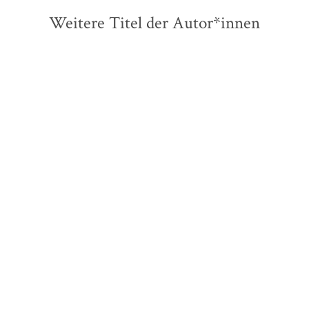
Weitere Titel der Autor*innen
Rachel Goldberg-Polin
Gavin Newsom