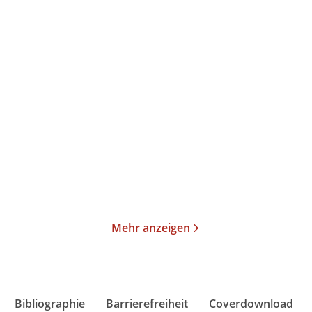
Philippe Sands
Gary J. Bass
Die Verschwundenen
Tribunal in Tokio
von Londres 38
Gebundene Ausgabe
Gebundene Ausgabe
29,00
€
*
48,00
€
*
Merken
Merken
Mehr anzeigen
Bibliographie
Barrierefreiheit
Coverdownload