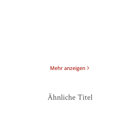
Späte Erzählungen 1919-
Frühe Erzählungen 1893-
1953
1912
Taschenbuch
Taschenbuch
18,00
€
*
18,00
€
*
Merken
Merken
Mehr anzeigen
Ähnliche Titel