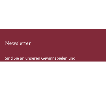
Newsletter
Sind Sie an unseren Gewinnspielen und
Buchhighlights interessiert? Dann tragen Sie sich hier
schnell und einfach ein!
E-Mail-Adresse