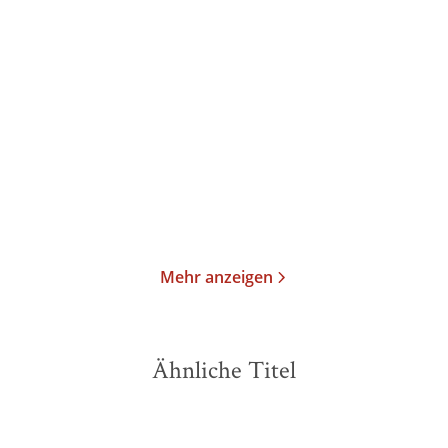
Kai Meyer
Kai Meyer
Der Pakt der Bücher
Die Spur der Bücher
Taschenbuch
Taschenbuch
11,00
€
*
12,00
€
*
Merken
Merken
Mehr anzeigen
Ähnliche Titel