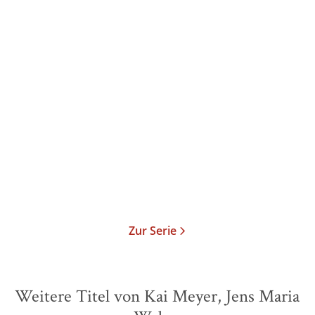
Kai Meyer
Jens Maria Weber
Kai Meyer
Jens Maria Weber
Die Krone der Sterne
Die Krone der Sterne
Paperback
Paperback
16,00
€
*
14,99
€
*
Merken
Merken
Zur Serie
Weitere Titel von Kai Meyer, Jens Maria