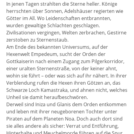
In jenen Tagen strahlten die Sterne heller. Könige
herrschten über Sonnen, Adelshäuser regierten wie
Götter im All. Wo Leidenschaften entbrannten,
wurden gewaltige Schlachten geschlagen.
Zivilisationen vergingen, Welten zerbrachen, Gestirne
zerstoben zu Sternenstaub.
Am Ende des bekannten Universums, auf der
Hexenwelt Empedeum, sucht der Orden der
Gottkaiserin nach einem Zugang zum Pilgerkorridor,
einer uralten Sternenstraße, von der keiner ahnt,
wohin sie führt – oder was sich auf ihr nähert. In ihrer
Verblendung rufen die Hexen ihren Götzen an, das
Schwarze Loch Kamastraka, und ahnen nicht, welches
Unheil sie damit heraufbeschwören.
Derweil sind Iniza und Glanis dem Orden entkommen
und leben mit ihrer neugeborenen Tochter unter
Piraten auf dem Planeten Noa. Doch auch dort sind
sie alles andere als sicher: Verrat und Entführung,
Hinterhalte und Meuchelmorde führen auf die Spur