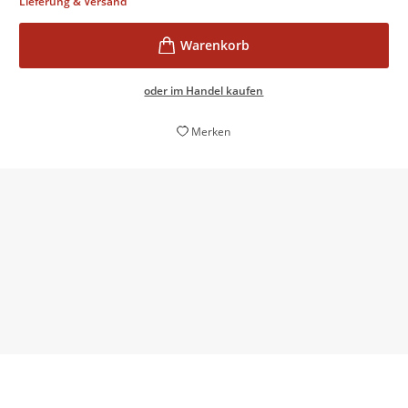
Lieferung & Versand
oder im Handel kaufen
Merken
Ein fabelhafter Plot! Ein Lesespaß!
Kölner Stadt-Anzeiger, 06. April 2018