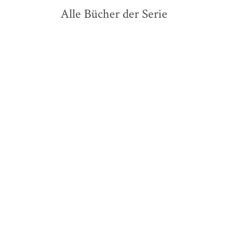
Alle Bücher der Serie
Kai Meyer
Kai Meyer
Jens Maria Weber
Die Krone der Sterne -
Die Krone der Sterne