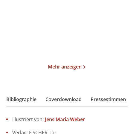
Tachyon
Splitter der Zeit
Paperback
Paperback
18,00
€
*
18,00
€
*
Merken
Merken
Mehr anzeigen
Bibliographie
Coverdownload
Pressestimmen
Illustriert von:
Jens Maria Weber
Verlag: FISCHER Tor