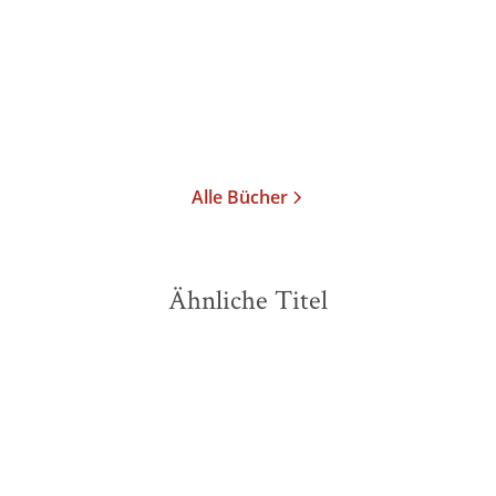
Taschenbuch
16,00
€
*
Im Handel kaufen
Merken
Alle Bücher
Ähnliche Titel
BESTSELLER