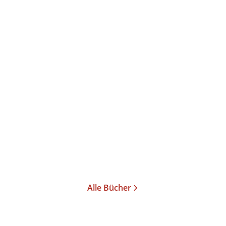
Wilhelm Reich
Die sexuelle Revolution
Taschenbuch
20,00
€
*
Merken
Alle Bücher