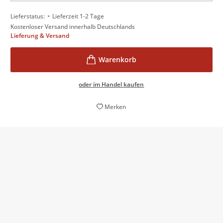
•
Lieferstatus:
Lieferzeit 1-2 Tage
Kostenloser Versand innerhalb Deutschlands
Lieferung & Versand
oder im Handel kaufen
Merken
Carola Holzner hat ein spannendes Buch „Ab unter die
Gürtellinie“ geschrieben. Es liest sich flott und schlau.
Wolfram Goertz,
Rheinische Post, 18. Oktober 2024