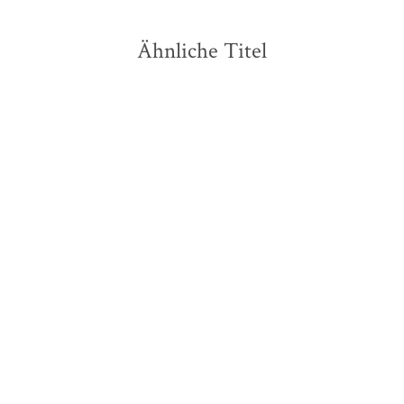
Ähnliche Titel
Emily Dickinson
Arthur Rimbaud
Walther
Küchler