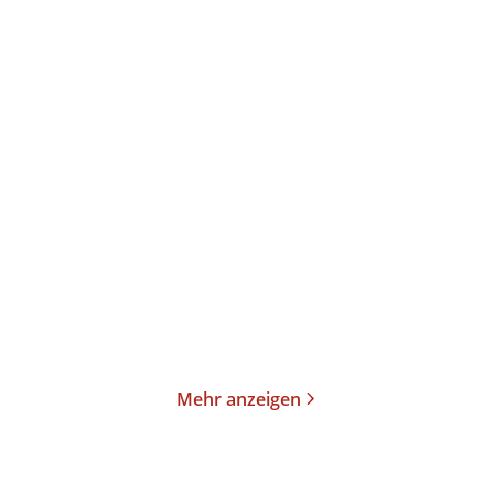
Joseph von Eichendorff
Matsuo Bashô
Leiko Ikemura
Gedichte
Hundertundelf Haiku
Taschenbuch
Gebundene Ausgabe
18,00
€
*
18,00
€
*
Merken
Merken
Mehr anzeigen