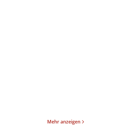
Friedrich Schiller
Friedrich Schiller
Spiel des Schicksals
Merkwürdiges Beispiel
einer weiblic ...
E-Book
E-Book
0,99
€
*
0,99
€
*
Merken
Merken
Mehr anzeigen