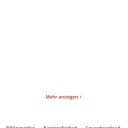
Thomas Mann
Thomas Mann
Joseph und seine Brüder
Joseph und seine Brüder
II. Der jun ...
III. Joseph ...
Taschenbuch
Taschenbuch
19,00
€
*
23,00
€
*
Merken
Merken
Mehr anzeigen