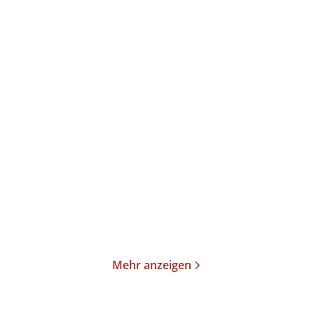
Pankaj Mishra
Pankaj Mishra
Aus den Ruinen des
Begegnungen mit China
Empires
und seinen Na ...
Taschenbuch
Gebundene Ausgabe
26,00
€
*
24,99
€
*
Merken
Merken
Mehr anzeigen