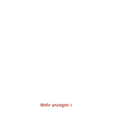
Arundhati Roy
Carol Leonnig
Philip Rucker
Mein aufrührerisches
Trump gegen die
Herz
Demokratie – »A Ver ...
Gebundene Ausgabe
E-Book
32,00
€
*
12,99
€
*
Merken
Merken
Mehr anzeigen