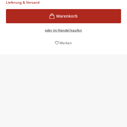
Lieferung & Versand
oder im Handel kaufen
Merken
Präzise und stets um Ausgewogenheit bemüht sichtet
Bass das zusammengetragene Beweismaterial und die
darauf basierenden Argumentationen.
Kim Christian Priemel,
Frankfurter Allgemeine Zeitung, 27. Mai 2025