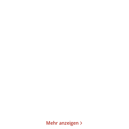
Peter von Auer
Benjamin Derin
Benjamin Derin
Rolf Gössner
...
...
Grundrechte-Report
Grundrechte-Report
2024
2023
Taschenbuch
E-Book
14,00
€
*
9,99
€
*
Merken
Merken
Mehr anzeigen